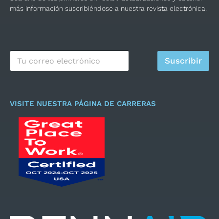
más información suscribiéndose a nuestra revista electrónica.
C
Suscribir
o
r
r
e
o
VISITE NUESTRA PÁGINA DE CARRERAS
e
l
e
c
t
r
ó
n
i
c
o
*