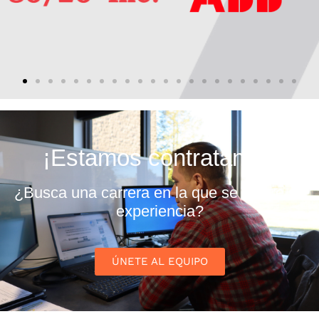
Conozca nuestro recurso humano creativo y
talentoso
¡Estamos contratando!
¿Busca una carrera en la que se valore su
experiencia?
ÚNETE AL EQUIPO