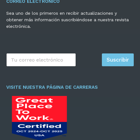
CORREO ELECTRÓNICO
Sea uno de los primeros en recibir actualizaciones y
obtener más información suscribiéndose a nuestra revista
electrónica.
C
Suscribir
o
r
r
e
o
VISITE NUESTRA PÁGINA DE CARRERAS
e
l
e
c
t
r
ó
n
i