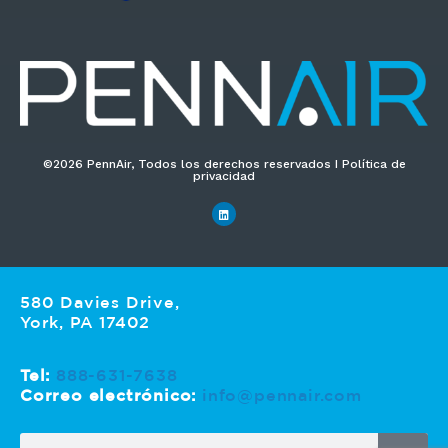
c
o
*
©2026 PennAir, Todos los derechos reservados I Política de
privacidad
580 Davies Drive,
York, PA 17402
Tel:
888-631-7638
Correo electrónico:
info@pennair.com