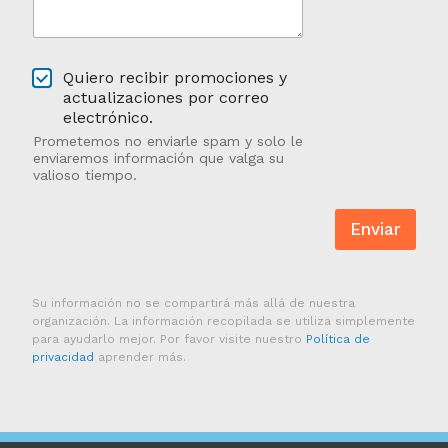
d
*
e
*
n
o
O
s
Quiero recibir promociones y
p
o
actualizaciones por correo
t
t
electrónico.
a
r
Prometemos no enviarle spam y solo le
r
o
enviaremos información que valga su
e
s
valioso tiempo.
n
?
Enviar
Su información no se compartirá más allá de nuestra
organización. La información recopilada se utiliza simplemente
para ayudarlo mejor. Por favor visite nuestro
Política de
privacidad
aprender más.