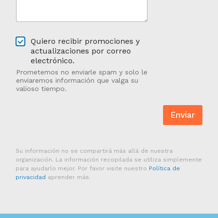
d
*
e
*
n
o
O
s
Quiero recibir promociones y
p
o
actualizaciones por correo
t
t
electrónico.
a
r
Prometemos no enviarle spam y solo le
r
o
enviaremos información que valga su
e
s
valioso tiempo.
n
?
Enviar
Su información no se compartirá más allá de nuestra
organización. La información recopilada se utiliza simplemente
para ayudarlo mejor. Por favor visite nuestro
Política de
privacidad
aprender más.