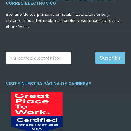
CORREO ELECTRÓNICO
Sea uno de los primeros en recibir actualizaciones y
obtener más información suscribiéndose a nuestra revista
electrónica.
C
Suscribir
o
r
r
e
o
VISITE NUESTRA PÁGINA DE CARRERAS
e
l
e
c
t
r
ó
n