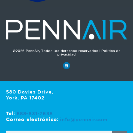
i
c
o
*
©2026 PennAir, Todos los derechos reservados I Política de
privacidad
580 Davies Drive,
York, PA 17402
Tel:
888-631-7638
Correo electrónico:
info@pennair.com