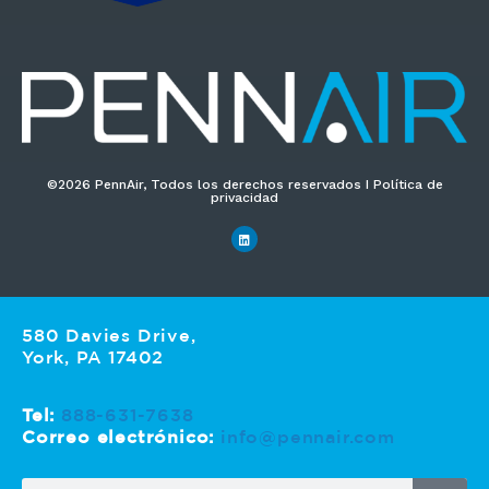
i
c
o
*
©2026 PennAir, Todos los derechos reservados I Política de
privacidad
580 Davies Drive,
York, PA 17402
Tel:
888-631-7638
Correo electrónico:
info@pennair.com