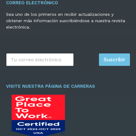
CORREO ELECTRÓNICO
Sea uno de los primeros en recibir actualizaciones y
obtener más información suscribiéndose a nuestra revista
electrónica.
C
Suscribir
o
r
r
e
o
VISITE NUESTRA PÁGINA DE CARRERAS
e
l
e
c
t
r
ó
n