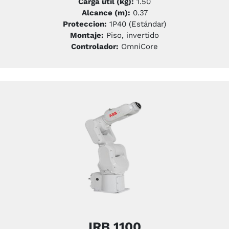
Carga útil (kg):
1.50
Alcance (m):
0.37
Proteccion:
1P40 (Estándar)
Montaje:
Piso, invertido
Controlador:
OmniCore
IRB 1100