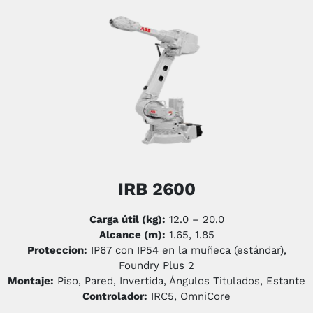
IRB 2600
Carga útil (kg):
12.0 – 20.0
Alcance (m):
1.65, 1.85
Proteccion:
IP67 con IP54 en la muñeca (estándar),
Foundry Plus 2
Montaje:
Piso, Pared, Invertida, Ángulos Titulados, Estante
Controlador:
IRC5, OmniCore