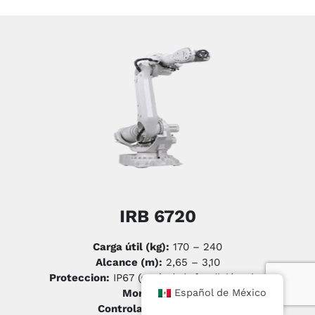
IRB 6720
Carga útil (kg):
170 – 240
Alcance (m):
2,65 – 3,10
Proteccion:
IP67 (estándar), fundición Plus
Montaje:
Piso
Español de México
Controlador:
OmniCore