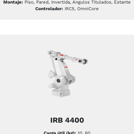
Montaje:
Piso, Pared, Invertida, Ángulos Titulados, Estante
Controlador:
IRC5, OmniCore
IRB 4400
Carga útil (kg):
10, 60