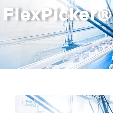
FlexPicker®