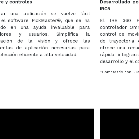
e y controles
Desarrollado po
IRC5
urar una aplicación se vuelve fácil
 el software PickMaster®, que se ha
El IRB 360 Fl
tido en una ayuda invaluable para
controlador Omn
adores y usuarios. Simplifica la
control de movi
uración de la visión y ofrece las
de trayectoria
ientas de aplicación necesarias para
ofrece una red
lección eficiente a alta velocidad.
rápida integrac
desarrollo y el c
*Comparado con IRC