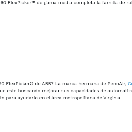
360 FlexPicker™ de gama media completa la familia de ro
 360 FlexPicker® de ABB? La marca hermana de PennAir,
C
a que esté buscando mejorar sus capacidades de automatiz
 para ayudarlo en el área metropolitana de Virginia.