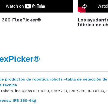
B 360 FlexPicker®
Los ayudante
fábrica de c
lexPicker®
de productos de robótica robots -tabla de selección de 
a técnica
obots, incluidos IRB 1090, IRB 6710, IRB 6720, IRB 6730, I
rensa: IRB 360-6kg