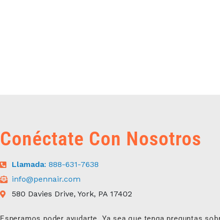
Conéctate Con Nosotros
Llamada
: 888-631-7638
info@pennair.com
580 Davies Drive, York, PA 17402
Esperamos poder ayudarte. Ya sea que tenga preguntas sob