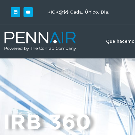
KICK@$$ Cada. Único. Día.
Que hacemo
IRB 360