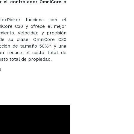
r el controlador OmniCore o
exPicker funciona con el
iCore C30 y ofrece el mejor
miento, velocidad y precisión
 de su clase. OmniCore C30
ucción de tamaño 50%* y una
ión reduce el costo total de
osto total de propiedad.
5