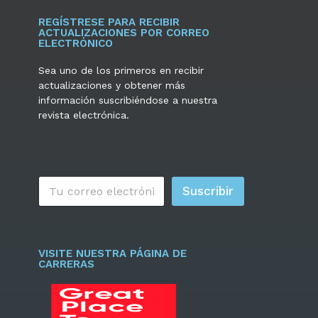
REGÍSTRESE PARA RECIBIR
ACTUALIZACIONES POR CORREO
ELECTRÓNICO
Sea uno de los primeros en recibir
actualizaciones y obtener más
información suscribiéndose a nuestra
revista electrónica.
C
Suscribir
o
r
r
e
o
VISITE NUESTRA PÁGINA DE
e
CARRERAS
l
e
c
t