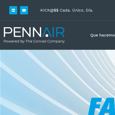
KICK@$$ Cada. Único. Día.
Que hacemo