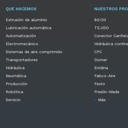
QUE HACEMOS
NUESTROS PR
Extrusión de aluminio
80/20
Lubricación automática
TEJIDO
Automatización
Conector Canfiel
Electromecánico
Hidráulica contin
Sistemas de aire comprimido
CPC
Transportadores
Dorner
Hidráulica
Enidina
Neumática
Fabco-Aire
Producción
Festo
Robótica
Freelin-Wade
Servicio
Más