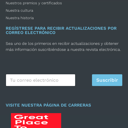
Nuestros premios y certificados
Nuestra cultura
Nuestra historia
REGÍSTRESE PARA RECIBIR ACTUALIZACIONES POR
CORREO ELECTRÓNICO
Sea uno de los primeros en recibir actualizaciones y obtener
más información suscribiéndose a nuestra revista electrónica.
C
Suscribir
o
r
r
e
o
VISITE NUESTRA PÁGINA DE CARRERAS
e
l
e
c