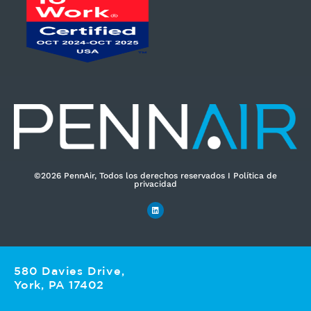
t
r
ó
n
i
c
o
*
©2026 PennAir, Todos los derechos reservados I Política de
privacidad
580 Davies Drive,
York, PA 17402