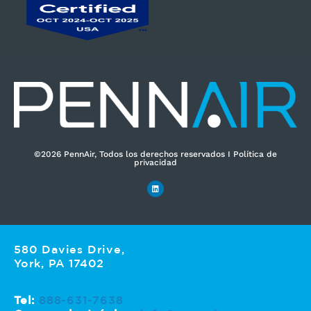
ó
n
i
c
o
*
©2026 PennAir, Todos los derechos reservados I Política de
privacidad
580 Davies Drive,
York, PA 17402
Tel:
888-631-7638