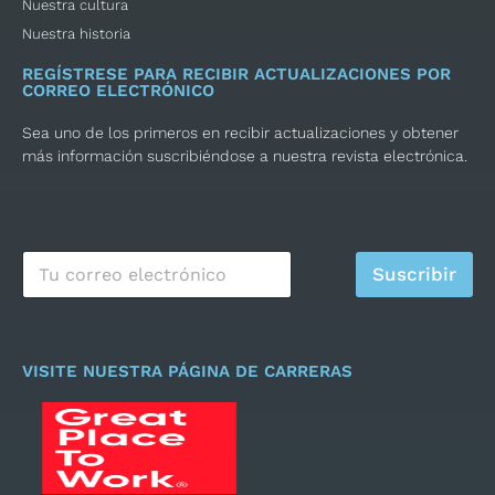
Nuestra cultura
Nuestra historia
REGÍSTRESE PARA RECIBIR ACTUALIZACIONES POR
CORREO ELECTRÓNICO
Sea uno de los primeros en recibir actualizaciones y obtener
más información suscribiéndose a nuestra revista electrónica.
C
Suscribir
o
r
r
e
o
VISITE NUESTRA PÁGINA DE CARRERAS
e
l
e
c
t
r