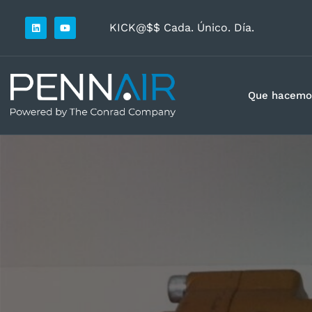
KICK@$$ Cada. Único. Día.
Que hacemo