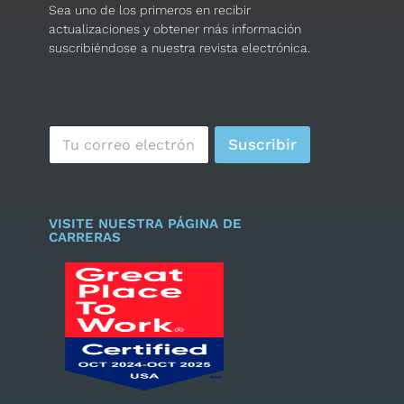
Sea uno de los primeros en recibir
actualizaciones y obtener más información
suscribiéndose a nuestra revista electrónica.
C
Suscribir
o
r
r
e
o
VISITE NUESTRA PÁGINA DE
e
CARRERAS
l
e
c
t
r
ó
n
i
c