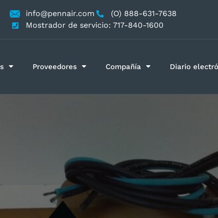
info@pennair.com
(O) 888-631-7638
Mostrador de servicio: 717-840-1600
s
Proveedores
Compañía
Diario electr