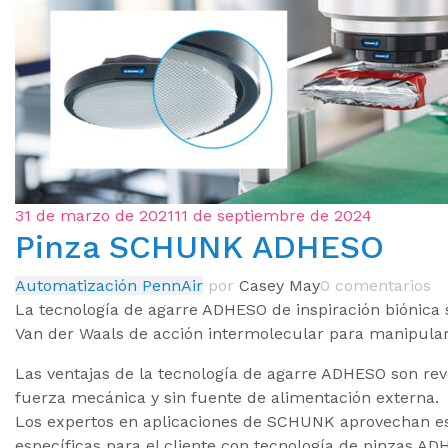
31 de marzo de 2021
11 de septiembre de 2024
Pinza SCHUNK ADHESO
Automatización PennAir
por
Casey May
0 comentarios
La tecnología de agarre ADHESO de inspiración biónica s
Van der Waals de acción intermolecular para manipular 
Las ventajas de la tecnología de agarre ADHESO son revo
fuerza mecánica y sin fuente de alimentación externa.
Los expertos en aplicaciones de SCHUNK aprovechan est
específicas para el cliente con tecnología de pinzas ADH