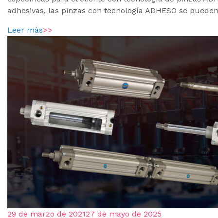
adhesivas, las pinzas con tecnología ADHESO se pueden 
Leer más
>>
29 de marzo de 2021
27 de mayo de 2025