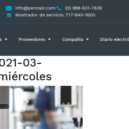
info@pennair.com
(O) 888-631-7638
Mostrador de servicio: 717-840-1600
s
Proveedores
Compañía
Diario electr
021-03-
miércoles