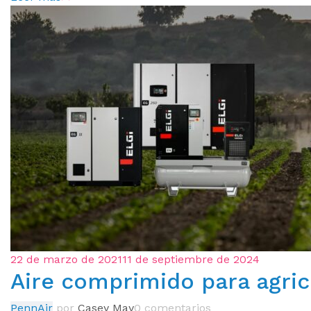
22 de marzo de 2021
11 de septiembre de 2024
Aire comprimido para agric
PennAir
por
Casey May
0 comentarios