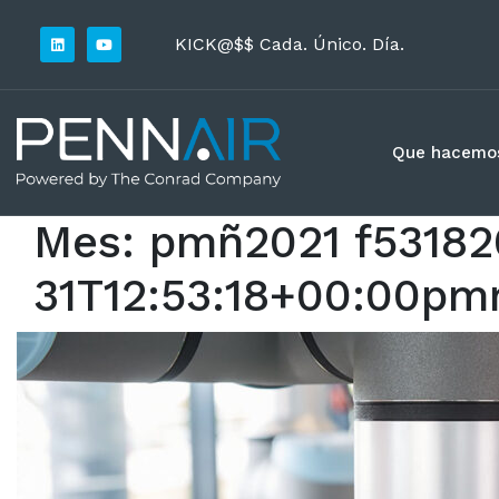
KICK@$$ Cada. Único. Día.
Que hacemo
Mes:
pmñ2021 f53182
31T12:53:18+00:00pm