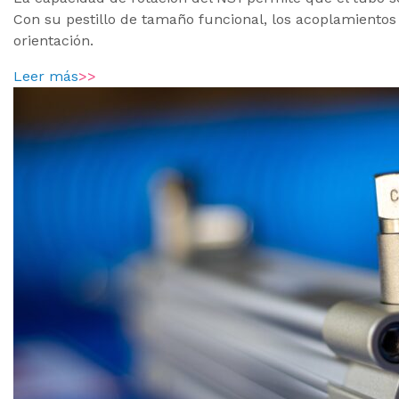
Con su pestillo de tamaño funcional, los acoplamiento
orientación.
Leer más
>>