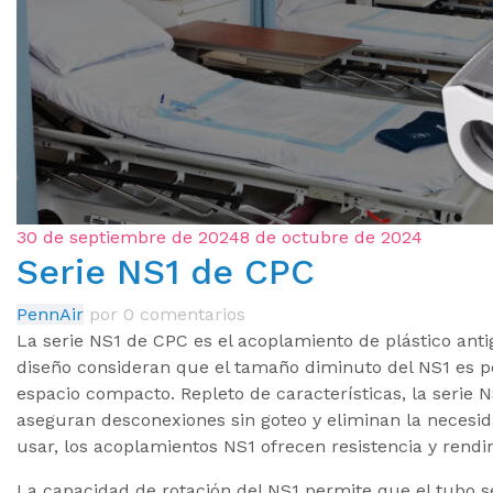
30 de septiembre de 2024
8 de octubre de 2024
Serie NS1 de CPC
PennAir
por
0 comentarios
La serie NS1 de CPC es el acoplamiento de plástico an
diseño consideran que el tamaño diminuto del NS1 es p
espacio compacto. Repleto de características, la serie 
aseguran desconexiones sin goteo y eliminan la necesidad
usar, los acoplamientos NS1 ofrecen resistencia y rend
La capacidad de rotación del NS1 permite que el tubo se