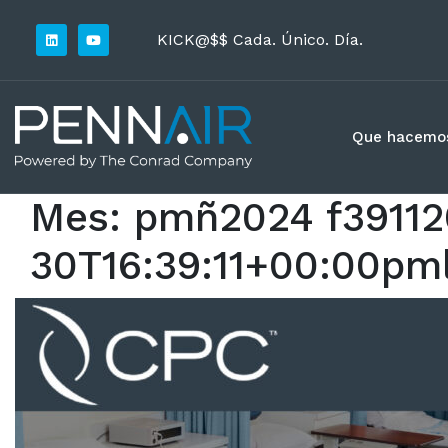
KICK@$$ Cada. Único. Día.
Que hacemo
Mes:
pmñ2024 f39112
30T16:39:11+00:00pm