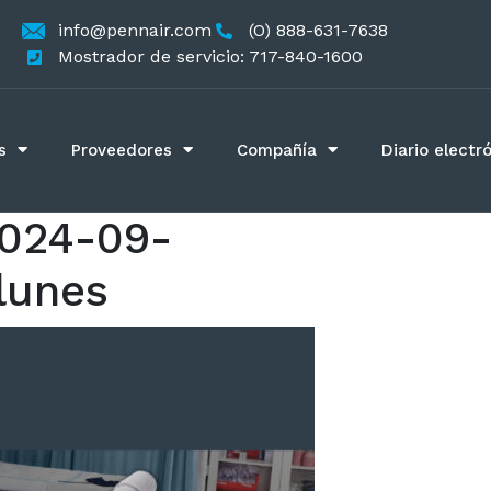
info@pennair.com
(O) 888-631-7638
Mostrador de servicio: 717-840-1600
s
Proveedores
Compañía
Diario electr
024-09-
lunes