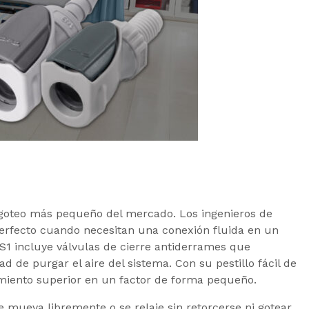
tigoteo más pequeño del mercado. Los ingenieros de
erfecto cuando necesitan una conexión fluida en un
NS1 incluye válvulas de cierre antiderrames que
 de purgar el aire del sistema. Con su pestillo fácil de
imiento superior en un factor de forma pequeño.
 mueva libremente o se relaje sin retorcerse ni gotear.