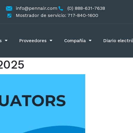
info@pennair.com
(O) 888-631-7638
Mostrador de servicio: 717-840-1600
s
Proveedores
Compañía
Diario electr
2025