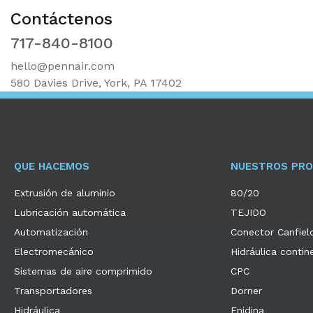
Contáctenos
717-840-8100
hello@pennair.com
580 Davies Drive, York, PA 17402
QUE HACEMOS
NUESTROS PR
Extrusión de aluminio
80/20
Lubricación automática
TEJIDO
Automatización
Conector Canfiel
Electromecánico
Hidráulica contin
Sistemas de aire comprimido
CPC
Transportadores
Dorner
Hidráulica
Enidina