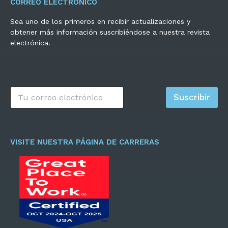
CORREO ELECTRÓNICO
Sea uno de los primeros en recibir actualizaciones y
obtener más información suscribiéndose a nuestra revista
electrónica.
C
Suscribir
o
r
r
e
o
VISITE NUESTRA PÁGINA DE CARRERAS
e
l
e
c
t
r
ó
n
i