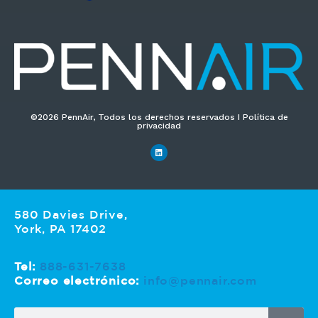
c
o
*
©2026 PennAir, Todos los derechos reservados I Política de
privacidad
580 Davies Drive,
York, PA 17402
Tel:
888-631-7638
Correo electrónico:
info@pennair.com