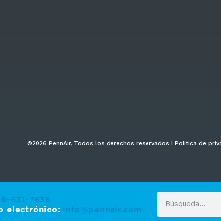
©2026 PennAir, Todos los derechos reservados I Política de priv
88-631-7638
o electrónico:
info@pennair.com