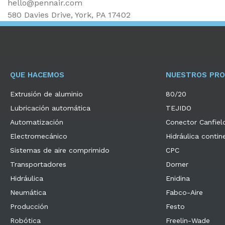
hello@pennair.com
580 Davies Drive, York, PA 17402
QUE HACEMOS
NUESTROS PR
Extrusión de aluminio
80/20
Lubricación automática
TEJIDO
Automatización
Conector Canfiel
Electromecánico
Hidráulica contin
Sistemas de aire comprimido
CPC
Transportadores
Dorner
Hidráulica
Enidina
Neumática
Fabco-Aire
Producción
Festo
Robótica
Freelin-Wade