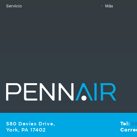
Servicio
Más
580 Davies Drive,
Tel:
8
York, PA 17402
Corre