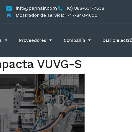
info@pennair.com
(O) 888-631-7638
Mostrador de servicio: 717-840-1600
s
Proveedores
Compañía
Diario electr
mpacta VUVG-S