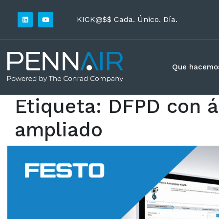
KICK@$$ Cada. Único. Día.
Que hacemo
Etiqueta:
DFPD con á
ampliado