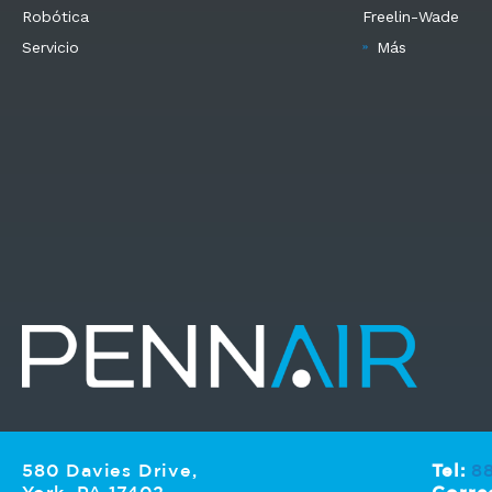
Robótica
Freelin-Wade
Servicio
Más
580 Davies Drive,
Tel:
8