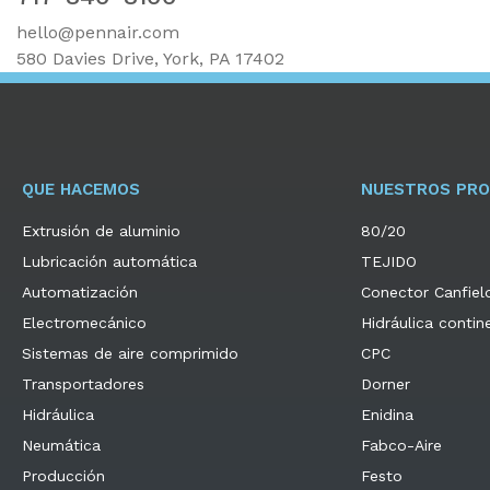
hello@pennair.com
580 Davies Drive, York, PA 17402
QUE HACEMOS
NUESTROS PR
Extrusión de aluminio
80/20
Lubricación automática
TEJIDO
Automatización
Conector Canfiel
Electromecánico
Hidráulica contin
Sistemas de aire comprimido
CPC
Transportadores
Dorner
Hidráulica
Enidina
Neumática
Fabco-Aire
Producción
Festo