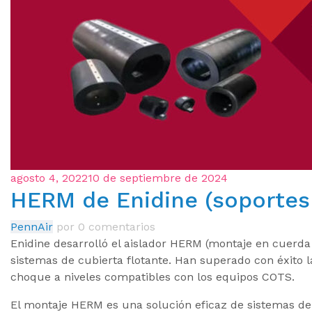
agosto 4, 2022
10 de septiembre de 2024
HERM de Enidine (soportes 
PennAir
por
0 comentarios
Enidine desarrolló el aislador HERM (montaje en cuerda
sistemas de cubierta flotante. Han superado con éxito 
choque a niveles compatibles con los equipos COTS.
El montaje HERM es una solución eficaz de sistemas de 