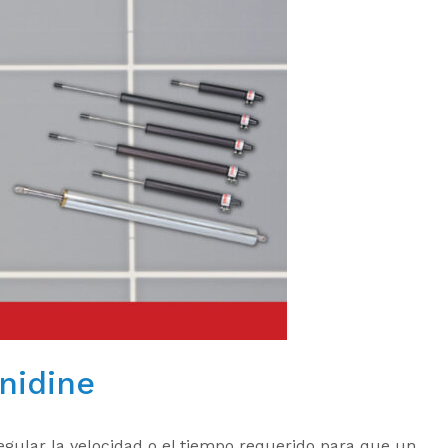
nidine
regular la velocidad o el tiempo requerido para que un