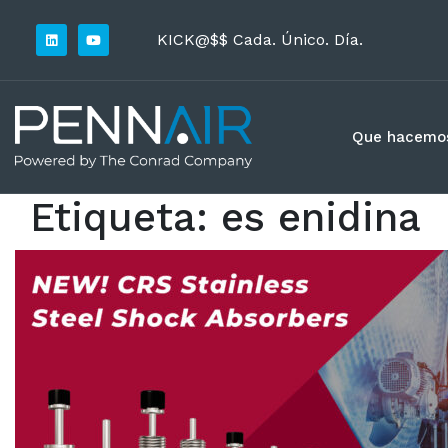
KICK@$$ Cada. Único. Día.
Que hacemo
Etiqueta:
es enidina