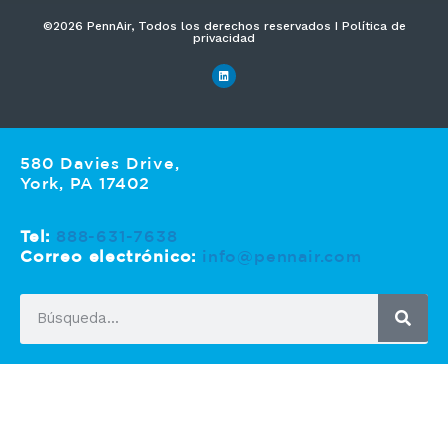
©2026 PennAir, Todos los derechos reservados I Política de
privacidad
580 Davies Drive,
York, PA 17402
Tel:
888-631-7638
Correo electrónico:
info@pennair.com