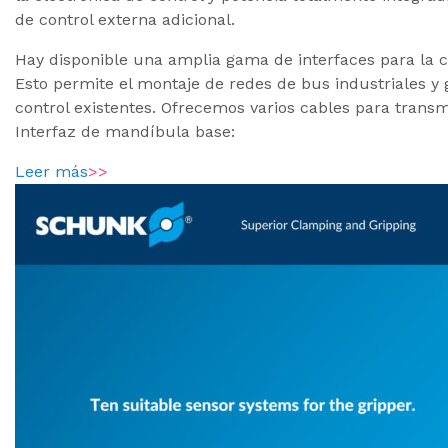
de control externa adicional.
Hay disponible una amplia gama de interfaces para l
Esto permite el montaje de redes de bus industriales y 
control existentes. Ofrecemos varios cables para trans
Interfaz de mandíbula base:
Leer más
>>