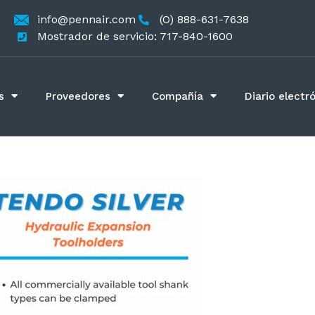
info@pennair.com
(O) 888-631-7638
Mostrador de servicio: 717-840-1600
s
Proveedores
Compañía
Diario electr