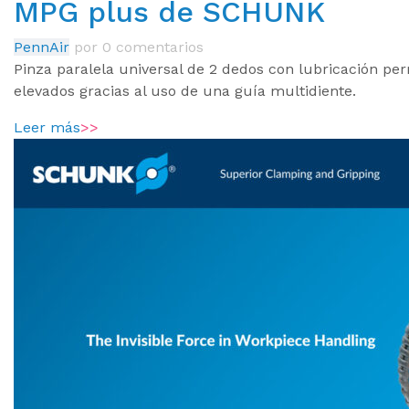
MPG plus de SCHUNK
PennAir
por
0 comentarios
Pinza paralela universal de 2 dedos con lubricación p
elevados gracias al uso de una guía multidiente.
Leer más
>>