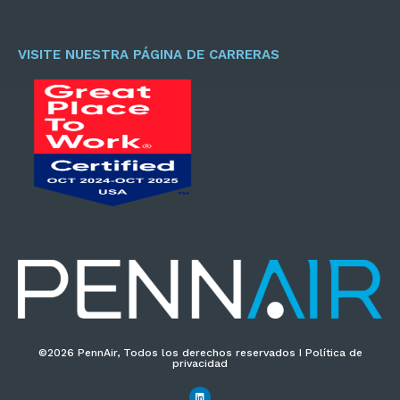
r
e
o
VISITE NUESTRA PÁGINA DE CARRERAS
e
l
e
c
t
r
ó
n
i
c
o
*
©2026 PennAir, Todos los derechos reservados I Política de
privacidad