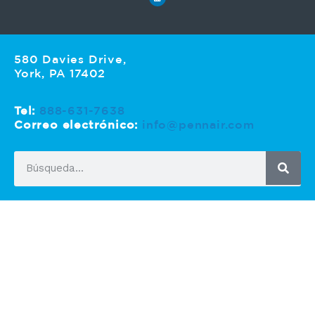
580 Davies Drive,
York, PA 17402
Tel:
888-631-7638
Correo electrónico:
info@pennair.com