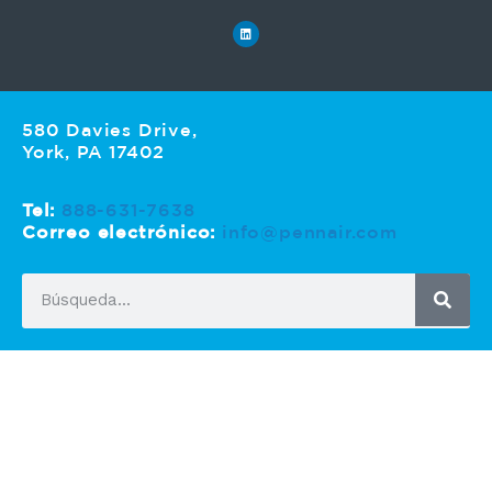
580 Davies Drive,
York, PA 17402
Tel:
888-631-7638
Correo electrónico:
info@pennair.com