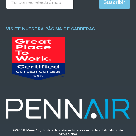
Suscribir
o
r
r
e
o
VISITE NUESTRA PÁGINA DE CARRERAS
e
l
e
c
t
r
ó
n
i
c
o
*
©2026 PennAir, Todos los derechos reservados I Política de
privacidad